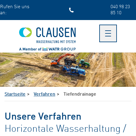
Skip
Rufen Sie uns
040 98 23
to
an:
85 10
main
content
Toggle
navigation
Startseite
Verfahren
Tiefendrainage
Unsere Verfahren
Horizontale Wasserhaltung /