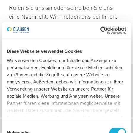
Rufen Sie uns an oder schreiben Sie uns
eine Nachricht. Wir melden uns bei Ihnen.
ZUR KONTAKT-SEITE
Diese Webseite verwendet Cookies
Wir verwenden Cookies, um Inhalte und Anzeigen zu
personalisieren, Funktionen für soziale Medien anbieten
zu können und die Zugriffe auf unsere Website zu
03.12.2015, 17:18
Uhr
analysieren. Außerdem geben wir Informationen zu Ihrer
Verwendung unserer Website an unsere Partner für
Einführung der BA180E – Die neue 8-Zoll-
soziale Medien, Werbung und Analysen weiter. Unsere
Pumpe steht nun für Sie bereit!
Partner führen diese Informationen möglicherweise mit
weiteren Daten zusammen, die Sie ihnen bereitgestellt
haben oder die sie im Rahmen Ihrer Nutzung der Dienste
gesammelt haben.
Einwilligungsauswahl
12.11.2015, 10:17
Uhr
Notwendig