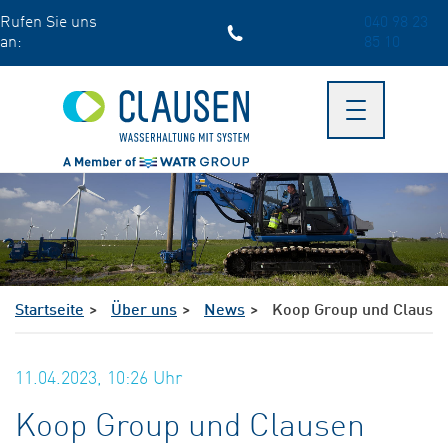
Skip
Rufen Sie uns
040 98 23
to
an:
85 10
main
content
Toggle
navigation
Startseite
Über uns
News
Koop Group und Clausen 
11.04.2023, 10:26
Uhr
Koop Group und Clausen