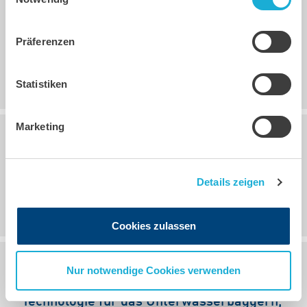
Neu im Mietpark:
Präferenzen
Hochleistungsspülpumpe und
großvolumige Kreiselpumpe
Statistiken
Marketing
14.10.2015, 15:24
Uhr
B-Reihe in neuem und
Details zeigen
umweltfreundlichem Gewand
Cookies zulassen
Nur notwendige Cookies verwenden
14.10.2015, 15:00
Uhr
Technologie für das Unterwasserbaggern,