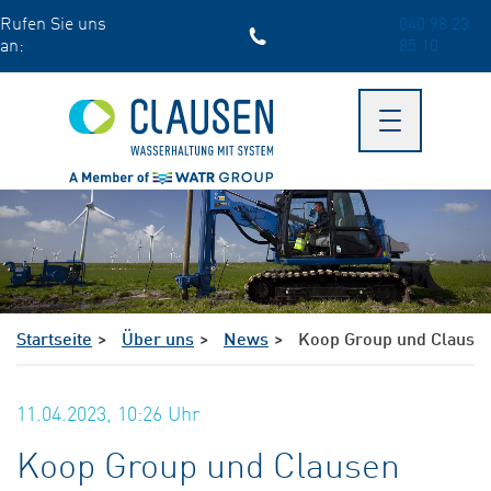
Skip
Rufen Sie uns
040 98 23
to
an:
85 10
main
content
Toggle
navigation
Startseite
Über uns
News
Koop Group und Clausen 
11.04.2023, 10:26
Uhr
Koop Group und Clausen