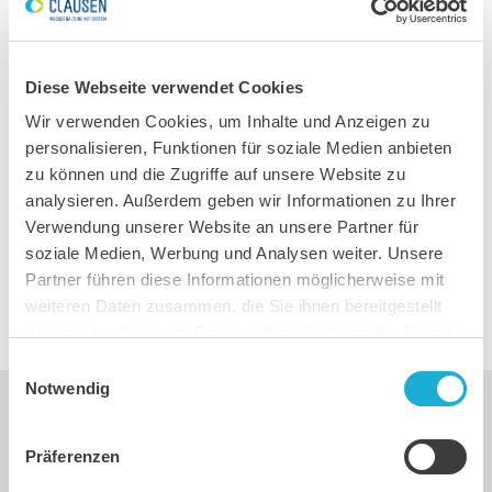
Diese Webseite verwendet Cookies
Wie können wir Ihnen helfen?
Wir verwenden Cookies, um Inhalte und Anzeigen zu
personalisieren, Funktionen für soziale Medien anbieten
Rufen Sie uns an oder schreiben Sie uns
zu können und die Zugriffe auf unsere Website zu
eine Nachricht. Wir melden uns bei Ihnen.
analysieren. Außerdem geben wir Informationen zu Ihrer
Verwendung unserer Website an unsere Partner für
soziale Medien, Werbung und Analysen weiter. Unsere
ZUR KONTAKT-SEITE
Partner führen diese Informationen möglicherweise mit
weiteren Daten zusammen, die Sie ihnen bereitgestellt
haben oder die sie im Rahmen Ihrer Nutzung der Dienste
gesammelt haben.
Einwilligungsauswahl
Notwendig
29.07.2026, 12:30
Uhr
Präferenzen
Neue Telefonzeiten