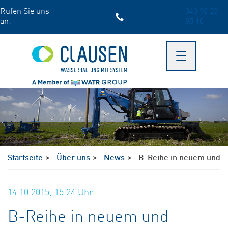
Skip
Rufen Sie uns
040 98 23
to
an:
85 10
main
content
Toggle
navigation
Startseite
Über uns
News
B-Reihe in neuem und 
14.10.2015, 15:24
Uhr
B-Reihe in neuem und