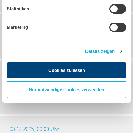
Statistiken
Marketing
12.05.2026, 10:19
Uhr
Brückentag 15.05.2026
Details zeigen
Cookies zulassen
08.01.2026, 09:21
Uhr
Hinweis zur Betriebsschließung am
Nur notwendige Cookies verwenden
09.01.2026
03.12.2025, 00:00
Uhr