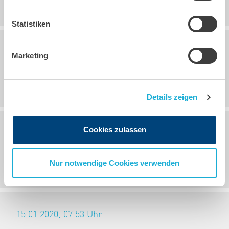
Statistiken
25.11.2020, 10:11
Uhr
Marketing
Betriebsferien 2020/2021
Details zeigen
Cookies zulassen
14.05.2020, 15:12
Uhr
Elektrisch angetriebene mobile Pumpen
Nur notwendige Cookies verwenden
15.01.2020, 07:53
Uhr