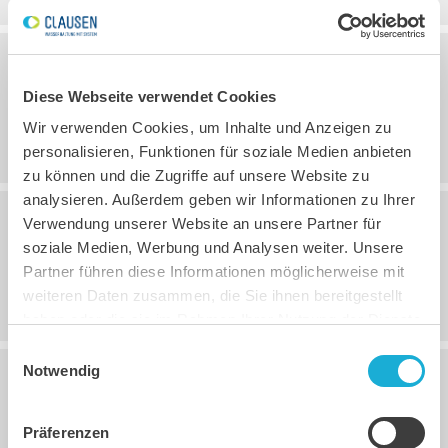
16.09.2021, 08:40
Uhr
Diese Webseite verwendet Cookies
Offene Stellen
Wir verwenden Cookies, um Inhalte und Anzeigen zu
personalisieren, Funktionen für soziale Medien anbieten
zu können und die Zugriffe auf unsere Website zu
analysieren. Außerdem geben wir Informationen zu Ihrer
Verwendung unserer Website an unsere Partner für
30.04.2021, 10:42
Uhr
soziale Medien, Werbung und Analysen weiter. Unsere
Partner führen diese Informationen möglicherweise mit
Wasserdichte Container und Sandfänge
weiteren Daten zusammen, die Sie ihnen bereitgestellt
haben oder die sie im Rahmen Ihrer Nutzung der Dienste
gesammelt haben.
Einwilligungsauswahl
Notwendig
14.01.2021, 14:17
Uhr
Präferenzen
Besucherregelung