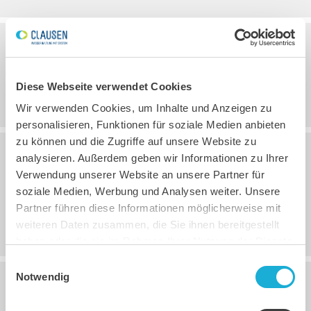
03.12.2025, 00:00
Uhr
Betriebsferien 2025/2026
Diese Webseite verwendet Cookies
Wir verwenden Cookies, um Inhalte und Anzeigen zu
personalisieren, Funktionen für soziale Medien anbieten
zu können und die Zugriffe auf unsere Website zu
analysieren. Außerdem geben wir Informationen zu Ihrer
16.06.2025, 10:52
Uhr
Verwendung unserer Website an unsere Partner für
soziale Medien, Werbung und Analysen weiter. Unsere
Eingeschränkte Erreichbarkeit am 26. und
Partner führen diese Informationen möglicherweise mit
27. Juni
weiteren Daten zusammen, die Sie ihnen bereitgestellt
haben oder die sie im Rahmen Ihrer Nutzung der Dienste
gesammelt haben.
Einwilligungsauswahl
Notwendig
09.05.2025, 09:38
Uhr