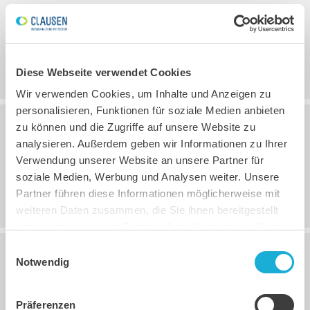
03.12.2025, 00:00
Uhr
Betriebsferien 2025/2026
Diese Webseite verwendet Cookies
Wir verwenden Cookies, um Inhalte und Anzeigen zu
personalisieren, Funktionen für soziale Medien anbieten
zu können und die Zugriffe auf unsere Website zu
16.06.2025, 10:52
Uhr
analysieren. Außerdem geben wir Informationen zu Ihrer
Verwendung unserer Website an unsere Partner für
Eingeschränkte Erreichbarkeit am 26. und
soziale Medien, Werbung und Analysen weiter. Unsere
27. Juni
Partner führen diese Informationen möglicherweise mit
weiteren Daten zusammen, die Sie ihnen bereitgestellt
haben oder die sie im Rahmen Ihrer Nutzung der Dienste
gesammelt haben.
Einwilligungsauswahl
Notwendig
09.05.2025, 09:38
Uhr
Brückentag 30.05.2025
Präferenzen