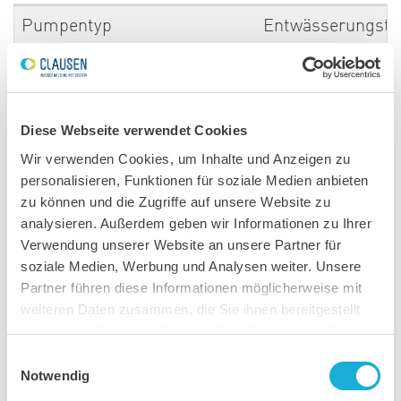
Pumpentyp
Entwässerungst
Netzspannung
400 Volt
Netzfrequenz
50 Hz
Diese Webseite verwendet Cookies
Phase
3-Phasen
Wir verwenden Cookies, um Inhalte und Anzeigen zu
personalisieren, Funktionen für soziale Medien anbieten
Klassifikation
IP68
zu können und die Zugriffe auf unsere Website zu
analysieren. Außerdem geben wir Informationen zu Ihrer
Motor
Verwendung unserer Website an unsere Partner für
soziale Medien, Werbung und Analysen weiter. Unsere
Typ
Induktionsmotor
Partner führen diese Informationen möglicherweise mit
Pole
2 Pole
weiteren Daten zusammen, die Sie ihnen bereitgestellt
Isolierung
Klasse F
haben oder die sie im Rahmen Ihrer Nutzung der Dienste
Schutz
Temperaturwächt
gesammelt haben.
Einwilligungsauswahl
Anlasser
Direkteinschaltun
Notwendig