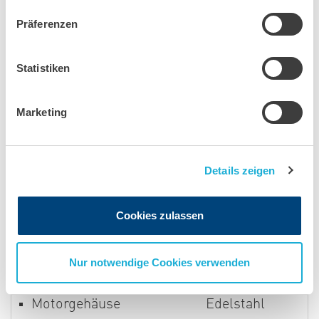
Schmiermittel
Lebensmittelecht
Präferenzen
Wellendichtung
Statistiken
Typ
Doppelte Gleitrin
Beschreibung
Siliziumcarbid -
Marketing
Laufradtyp
Offen
Kabel
Details zeigen
Typ
H07BQF
Länge
20 Meter
Cookies zulassen
Werkstoffe
Pumpengehäuse
Grauguss
Nur notwendige Cookies verwenden
Laufrad
Chromeisen
Motorgehäuse
Edelstahl