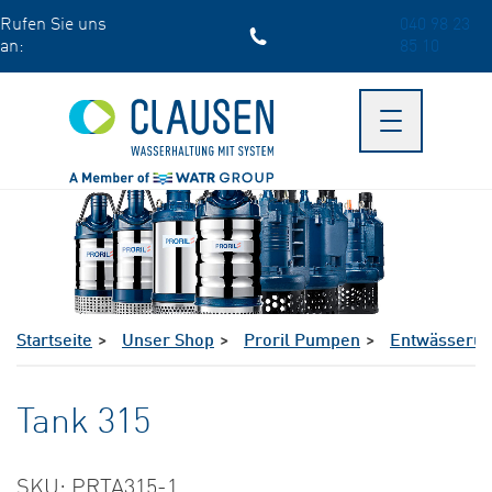
Skip
Rufen Sie uns
040 98 23
to
an:
85 10
main
content
Toggle
navigation
Startseite
Unser Shop
Proril Pumpen
Entwässeru
Tank 315
SKU: PRTA315-1