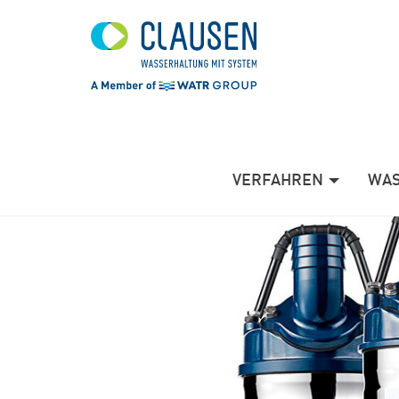
Skip
to
main
content
VERFAHREN
WAS