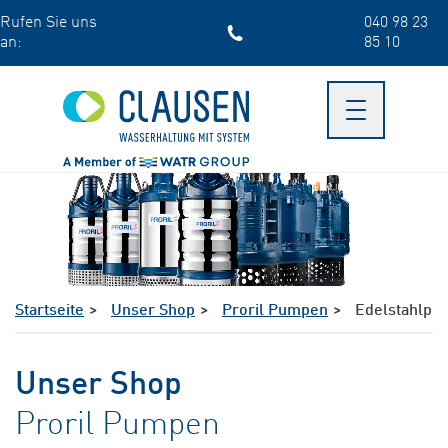
Skip
Rufen Sie uns
040 98 23
to
an:
85 10
main
content
Toggle
navigation
Startseite
Unser Shop
Proril Pumpen
Edelstahlp
Unser Shop
Proril Pumpen