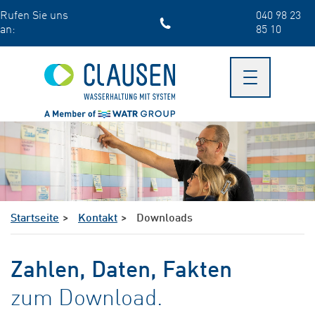
Skip
Rufen Sie uns
040 98 23
to
an:
85 10
main
content
Toggle
navigation
Startseite
Kontakt
Downloads
Zahlen, Daten, Fakten
zum Download.