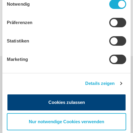
Rufen Sie uns an oder schreiben Sie uns
Notwendig
eine Nachricht. Wir melden uns bei Ihnen.
Präferenzen
ZUR KONTAKT-SEITE
Statistiken
Marketing
Details zeigen
Cookies zulassen
Nur notwendige Cookies verwenden