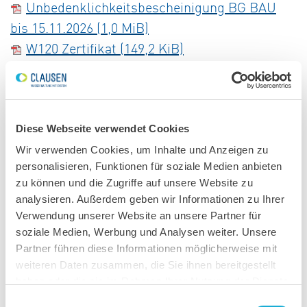
Unbedenklichkeitsbescheinigung BG BAU
bis 15.11.2026
(1,0 MiB)
W120 Zertifikat
(149,2 KiB)
Präqualifikation
(240,9 KiB)
Datenschutzerklärung
(81,9 KiB)
Diese Webseite verwendet Cookies
Wir verwenden Cookies, um Inhalte und Anzeigen zu
personalisieren, Funktionen für soziale Medien anbieten
zu können und die Zugriffe auf unsere Website zu
analysieren. Außerdem geben wir Informationen zu Ihrer
Verwendung unserer Website an unsere Partner für
soziale Medien, Werbung und Analysen weiter. Unsere
Partner führen diese Informationen möglicherweise mit
weiteren Daten zusammen, die Sie ihnen bereitgestellt
Wie können wir Ihnen helfen?
haben oder die sie im Rahmen Ihrer Nutzung der Dienste
gesammelt haben.
Einwilligungsauswahl